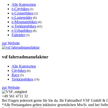
Alle Kategorien
e-Citybikes
(2)
e-Cruiserbikes
(2)
e-Lastenräder
(6)
e-Mountainbikes
(4)
e-Trekkingbikes
(42)
e-Urbanbikes
(8)
Falträder
(3)
zur Website
vsf fahrradmanufaktur
Alle Kategorien
Citybikes
(6)
Race
(5)
Trekkingbikes
(19)
zur Website
+49 561 4711 32
Bei Fragen jederzeit gerne für Sie da. Ihr Fahrradhof VSF GmbH & 
*Alle Preisangaben gelten inklusive gesetzlichen MwSt. und bei Selb