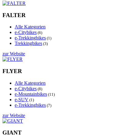
FALTER
Alle Kategorien
e-Citybikes
(6)
e-Trekkingbikes
(1)
Trekkingbikes
(3)
zur Website
FLYER
Alle Kategorien
e-Citybikes
(8)
e-Mountainbikes
(11)
e-SUV
(1)
e-Trekkingbikes
(7)
zur Website
GIANT