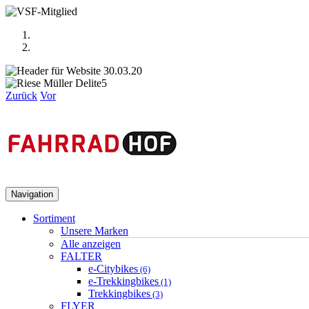
Zurück
Vor
Navigation
Sortiment
Unsere Marken
Alle anzeigen
FALTER
e-Citybikes
(6)
e-Trekkingbikes
(1)
Trekkingbikes
(3)
FLYER