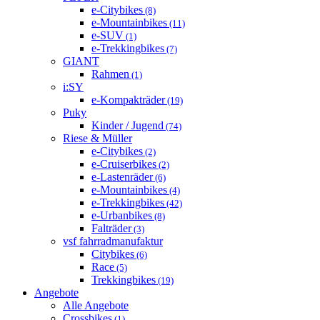
e-Citybikes
(8)
e-Mountainbikes
(11)
e-SUV
(1)
e-Trekkingbikes
(7)
GIANT
Rahmen
(1)
i:SY
e-Kompakträder
(19)
Puky
Kinder / Jugend
(74)
Riese & Müller
e-Citybikes
(2)
e-Cruiserbikes
(2)
e-Lastenräder
(6)
e-Mountainbikes
(4)
e-Trekkingbikes
(42)
e-Urbanbikes
(8)
Falträder
(3)
vsf fahrradmanufaktur
Citybikes
(6)
Race
(5)
Trekkingbikes
(19)
Angebote
Alle Angebote
Crossbikes
(1)