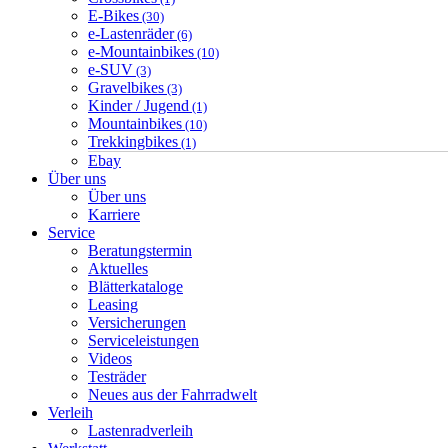
E-Bikes
(30)
e-Lastenräder
(6)
e-Mountainbikes
(10)
e-SUV
(3)
Gravelbikes
(3)
Kinder / Jugend
(1)
Mountainbikes
(10)
Trekkingbikes
(1)
Ebay
Über uns
Über uns
Karriere
Service
Beratungstermin
Aktuelles
Blätterkataloge
Leasing
Versicherungen
Serviceleistungen
Videos
Testräder
Neues aus der Fahrradwelt
Verleih
Lastenradverleih