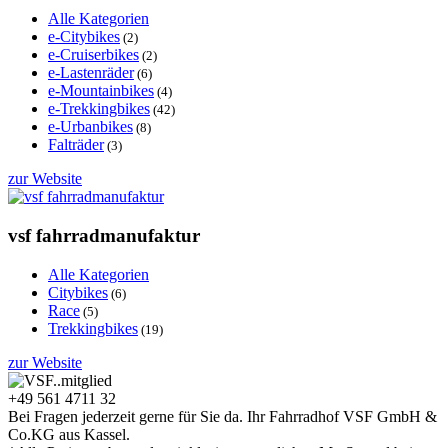
Alle Kategorien
e-Citybikes
(2)
e-Cruiserbikes
(2)
e-Lastenräder
(6)
e-Mountainbikes
(4)
e-Trekkingbikes
(42)
e-Urbanbikes
(8)
Falträder
(3)
zur Website
vsf fahrradmanufaktur
Alle Kategorien
Citybikes
(6)
Race
(5)
Trekkingbikes
(19)
zur Website
+49 561 4711 32
Bei Fragen jederzeit gerne für Sie da. Ihr Fahrradhof VSF GmbH &
Co.KG aus Kassel.