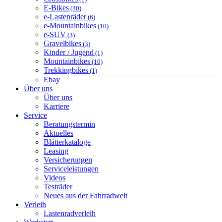
E-Bikes
(30)
e-Lastenräder
(6)
e-Mountainbikes
(10)
e-SUV
(3)
Gravelbikes
(3)
Kinder / Jugend
(1)
Mountainbikes
(10)
Trekkingbikes
(1)
Ebay
Über uns
Über uns
Karriere
Service
Beratungstermin
Aktuelles
Blätterkataloge
Leasing
Versicherungen
Serviceleistungen
Videos
Testräder
Neues aus der Fahrradwelt
Verleih
Lastenradverleih