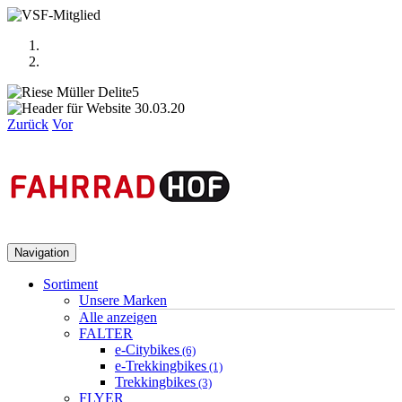
Zurück
Vor
Navigation
Sortiment
Unsere Marken
Alle anzeigen
FALTER
e-Citybikes
(6)
e-Trekkingbikes
(1)
Trekkingbikes
(3)
FLYER