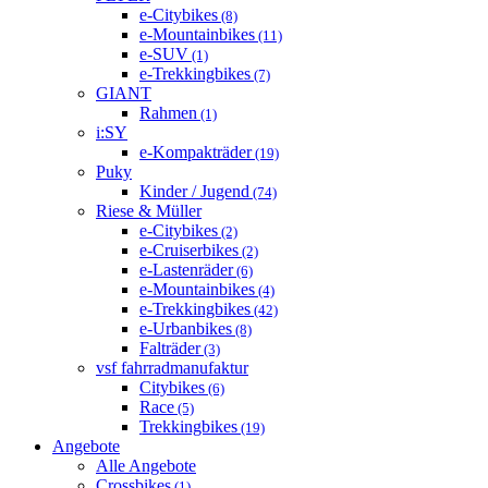
e-Citybikes
(8)
e-Mountainbikes
(11)
e-SUV
(1)
e-Trekkingbikes
(7)
GIANT
Rahmen
(1)
i:SY
e-Kompakträder
(19)
Puky
Kinder / Jugend
(74)
Riese & Müller
e-Citybikes
(2)
e-Cruiserbikes
(2)
e-Lastenräder
(6)
e-Mountainbikes
(4)
e-Trekkingbikes
(42)
e-Urbanbikes
(8)
Falträder
(3)
vsf fahrradmanufaktur
Citybikes
(6)
Race
(5)
Trekkingbikes
(19)
Angebote
Alle Angebote
Crossbikes
(1)