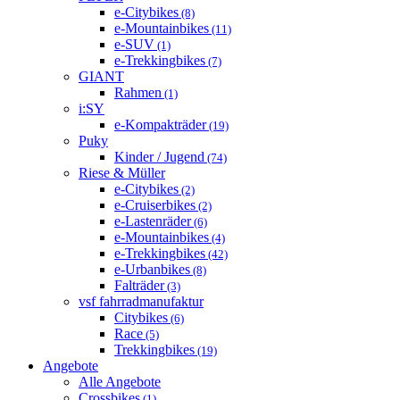
e-Citybikes
(8)
e-Mountainbikes
(11)
e-SUV
(1)
e-Trekkingbikes
(7)
GIANT
Rahmen
(1)
i:SY
e-Kompakträder
(19)
Puky
Kinder / Jugend
(74)
Riese & Müller
e-Citybikes
(2)
e-Cruiserbikes
(2)
e-Lastenräder
(6)
e-Mountainbikes
(4)
e-Trekkingbikes
(42)
e-Urbanbikes
(8)
Falträder
(3)
vsf fahrradmanufaktur
Citybikes
(6)
Race
(5)
Trekkingbikes
(19)
Angebote
Alle Angebote
Crossbikes
(1)