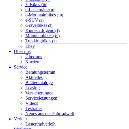
E-Bikes
(30)
e-Lastenräder
(6)
e-Mountainbikes
(10)
e-SUV
(3)
Gravelbikes
(3)
Kinder / Jugend
(1)
Mountainbikes
(10)
Trekkingbikes
(1)
Ebay
Über uns
Über uns
Karriere
Service
Beratungstermin
Aktuelles
Blätterkataloge
Leasing
Versicherungen
Serviceleistungen
Videos
Testräder
Neues aus der Fahrradwelt
Verleih
Lastenradverleih