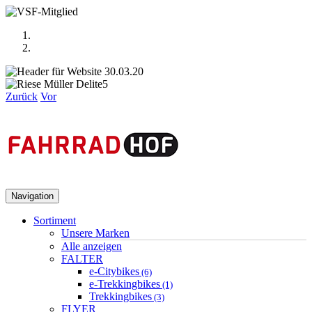
Zurück
Vor
Navigation
Sortiment
Unsere Marken
Alle anzeigen
FALTER
e-Citybikes
(6)
e-Trekkingbikes
(1)
Trekkingbikes
(3)
FLYER