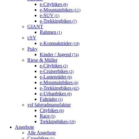
e-Citybikes
(8)
e-Mountainbikes
(11)
e-SUV
(1)
e-Trekkingbikes
(7)
GIANT
Rahmen
(1)
i:SY
e-Kompakträder
(19)
Puky
Kinder / Jugend
(74)
Riese & Müller
e-Citybikes
(2)
e-Cruiserbikes
(2)
e-Lastenräder
(6)
e-Mountainbikes
(4)
e-Trekkingbikes
(42)
e-Urbanbikes
(8)
Falträder
(3)
vsf fahrradmanufaktur
Citybikes
(6)
Race
(5)
Trekkingbikes
(19)
Angebote
Alle Angebote
Crossbikes
(1)