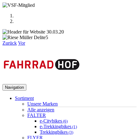
Zurück
Vor
Navigation
Sortiment
Unsere Marken
Alle anzeigen
FALTER
e-Citybikes
(6)
e-Trekkingbikes
(1)
Trekkingbikes
(3)
FLYER