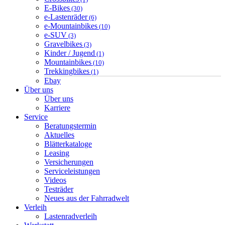
E-Bikes
(30)
e-Lastenräder
(6)
e-Mountainbikes
(10)
e-SUV
(3)
Gravelbikes
(3)
Kinder / Jugend
(1)
Mountainbikes
(10)
Trekkingbikes
(1)
Ebay
Über uns
Über uns
Karriere
Service
Beratungstermin
Aktuelles
Blätterkataloge
Leasing
Versicherungen
Serviceleistungen
Videos
Testräder
Neues aus der Fahrradwelt
Verleih
Lastenradverleih