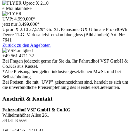
e-Mountainbike
UVP:
4.999,00
€
*
jetzt nur
3.499
,
00
€
*
Uproc X 2.10 27,5/29" Gr. XL Panasonic GX Ultimate Pro 630Wh
Deore 11-G. Variosattelst. enzian blue gloss (Bild ähnlich) Art. Nr:
7641
Zurück zu den Angeboten
+49 561 4711 32
Bei Fragen jederzeit gerne für Sie da. Ihr Fahrradhof VSF GmbH &
Co.KG aus Kassel.
*Alle Preisangaben gelten inklusive gesetzlichen MwSt. und bei
Selbstabholung.
Bei Preisen, die mit "UVP" gekennzeichnet sind, handelt es sich um
die unverbindliche Preisempfehlung des Herstellers/Lieferanten.
Anschrift & Kontakt
Fahrradhof VSF GmbH & Co.KG
Wilhelmshöher Allee 261
34131 Kassel
Tel.: +49 561 4711 32