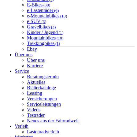
E-Bikes
(30)
e-Lastenräder
(6)
e-Mountainbikes
(10)
e-SUV
(3)
Gravelbikes
(3)
Kinder / Jugend
(1)
Mountainbikes
(10)
Trekkingbikes
(1)
Ebay
Über uns
Über uns
Karriere
Service
Beratungstermin
Aktuelles
Blätterkataloge
Leasing
Versicherungen
Serviceleistungen
Videos
Testräder
Neues aus der Fahrradwelt
Verleih
Lastenradverleih