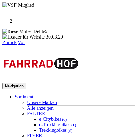
Zurück
Vor
Navigation
Sortiment
Unsere Marken
Alle anzeigen
FALTER
e-Citybikes
(6)
e-Trekkingbikes
(1)
Trekkingbikes
(3)
FLYER