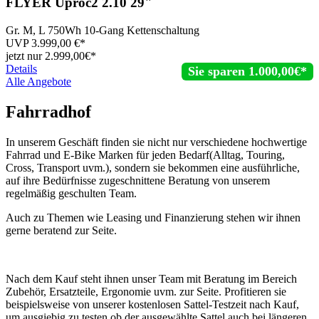
FLYER
Uproc2 2.10 29"
Gr. M, L 750Wh 10-Gang Kettenschaltung
UVP
3.999,00
€*
jetzt nur
2.999,
00€*
Details
Sie sparen 1.000,00€*
Alle Angebote
Fahrradhof
In unserem Geschäft finden sie nicht nur verschiedene hochwertige
Fahrrad und E-Bike Marken für jeden Bedarf(Alltag, Touring,
Cross, Transport uvm.), sondern sie bekommen eine ausführliche,
auf ihre Bedürfnisse zugeschnittene Beratung von unserem
regelmäßig geschulten Team.
Auch zu Themen wie Leasing und Finanzierung stehen wir ihnen
gerne beratend zur Seite.
Nach dem Kauf steht ihnen unser Team mit Beratung im Bereich
Zubehör, Ersatzteile, Ergonomie uvm. zur Seite. Profitieren sie
beispielsweise von unserer kostenlosen Sattel-Testzeit nach Kauf,
um ausgiebig zu testen ob der ausgewählte Sattel auch bei längeren