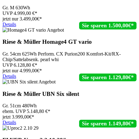
Gr. M 630Wh
UVP
4.999,00
€*
jetzt nur
3.499,
00€*
Details
Sie sparen 1.500,00€*
Riese & Müller
Homage4 GT vario
Gr. 54cm 625Wh Perform. CX Purion200 Komfort-Kit/RX-
Chip/Sattelabsenk. pearl whi
UVP
6.128,80
€*
jetzt nur
4.999,
00€*
Details
Sie sparen 1.129,80€*
Riese & Müller
UBN Six silent
Gr. 51cm 480Wh
ehem. UVP
5.148,80
€*
jetzt
3.999,
00€*
Details
Sie sparen 1.149,80€*