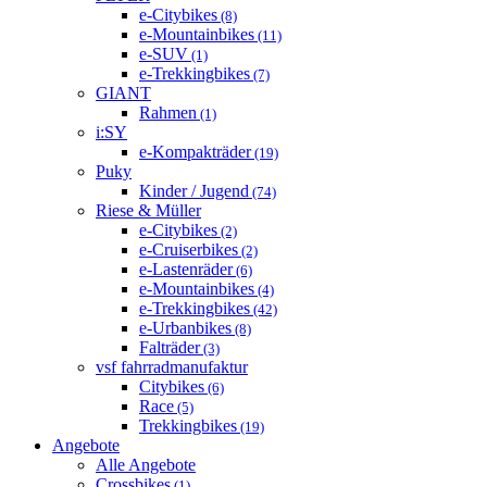
e-Citybikes
(8)
e-Mountainbikes
(11)
e-SUV
(1)
e-Trekkingbikes
(7)
GIANT
Rahmen
(1)
i:SY
e-Kompakträder
(19)
Puky
Kinder / Jugend
(74)
Riese & Müller
e-Citybikes
(2)
e-Cruiserbikes
(2)
e-Lastenräder
(6)
e-Mountainbikes
(4)
e-Trekkingbikes
(42)
e-Urbanbikes
(8)
Falträder
(3)
vsf fahrradmanufaktur
Citybikes
(6)
Race
(5)
Trekkingbikes
(19)
Angebote
Alle Angebote
Crossbikes
(1)