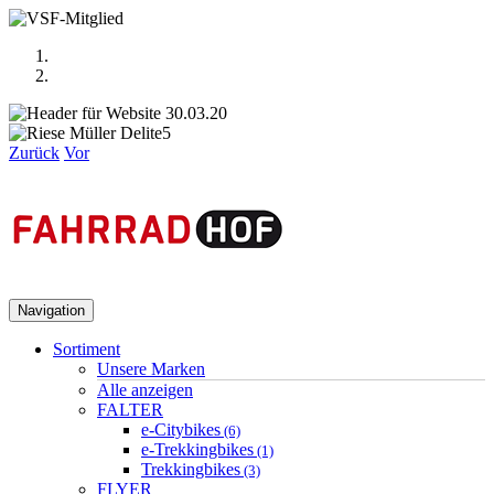
Zurück
Vor
Navigation
Sortiment
Unsere Marken
Alle anzeigen
FALTER
e-Citybikes
(6)
e-Trekkingbikes
(1)
Trekkingbikes
(3)
FLYER