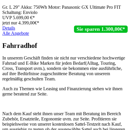
Gr. L 29" Akku: 750Wh Motor: Panasonic GX Ultimate Pro FIT
Schaltung: Enviolo
UVP
5.699,00
€*
jetzt nur
4.399,
00€*
Details
Sie sparen 1.300,00€*
Alle Angebote
Fahrradhof
In unserem Geschäft finden sie nicht nur verschiedene hochwertige
Fahrrad und E-Bike Marken für jeden Bedarf(Alltag, Touring,
Cross, Transport uvm.), sondern sie bekommen eine ausführliche,
auf ihre Bedürfnisse zugeschnittene Beratung von unserem
regelmäßig geschulten Team.
Auch zu Themen wie Leasing und Finanzierung stehen wir ihnen
gerne beratend zur Seite.
Nach dem Kauf steht ihnen unser Team mit Beratung im Bereich
Zubehör, Ersatzteile, Ergonomie uvm. zur Seite. Profitieren sie
beispielsweise von unserer kostenlosen Sattel-Testzeit nach Kauf,
um ausgiebig zu testen ob der ausgewählte Sattel auch bei längeren