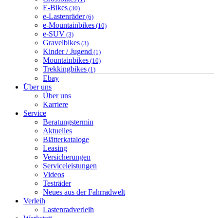
E-Bikes
(30)
e-Lastenräder
(6)
e-Mountainbikes
(10)
e-SUV
(3)
Gravelbikes
(3)
Kinder / Jugend
(1)
Mountainbikes
(10)
Trekkingbikes
(1)
Ebay
Über uns
Über uns
Karriere
Service
Beratungstermin
Aktuelles
Blätterkataloge
Leasing
Versicherungen
Serviceleistungen
Videos
Testräder
Neues aus der Fahrradwelt
Verleih
Lastenradverleih