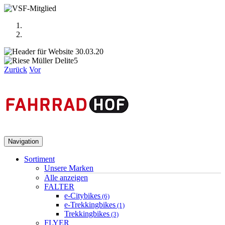
Zurück
Vor
Navigation
Sortiment
Unsere Marken
Alle anzeigen
FALTER
e-Citybikes
(6)
e-Trekkingbikes
(1)
Trekkingbikes
(3)
FLYER