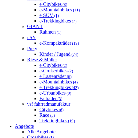
e-Citybikes
(8)
e-Mountainbikes
(11)
e-SUV
(1)
e-Trekkingbikes
(7)
GIANT
Rahmen
(1)
i:SY
e-Kompakträder
(19)
Puky
Kinder / Jugend
(74)
Riese & Müller
e-Citybikes
(2)
e-Cruiserbikes
(2)
e-Lastenräder
(6)
e-Mountainbikes
(4)
e-Trekkingbikes
(42)
e-Urbanbikes
(8)
Falträder
(3)
vsf fahrradmanufaktur
Citybikes
(6)
Race
(5)
Trekkingbikes
(19)
Angebote
Alle Angebote
Crossbikes
(1)