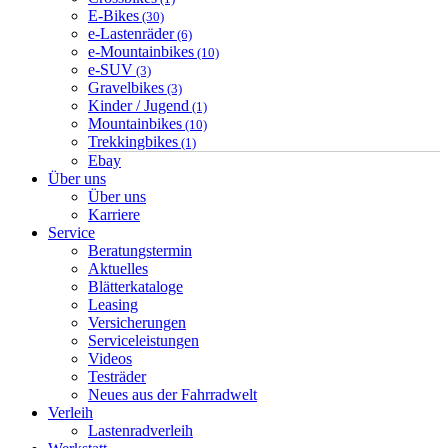
E-Bikes
(30)
e-Lastenräder
(6)
e-Mountainbikes
(10)
e-SUV
(3)
Gravelbikes
(3)
Kinder / Jugend
(1)
Mountainbikes
(10)
Trekkingbikes
(1)
Ebay
Über uns
Über uns
Karriere
Service
Beratungstermin
Aktuelles
Blätterkataloge
Leasing
Versicherungen
Serviceleistungen
Videos
Testräder
Neues aus der Fahrradwelt
Verleih
Lastenradverleih