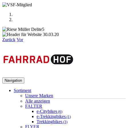
Zurück
Vor
Navigation
Sortiment
Unsere Marken
Alle anzeigen
FALTER
e-Citybikes
(6)
e-Trekkingbikes
(1)
Trekkingbikes
(3)
FLYER