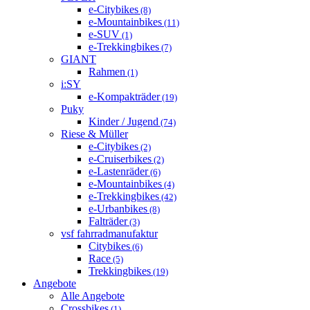
e-Citybikes
(8)
e-Mountainbikes
(11)
e-SUV
(1)
e-Trekkingbikes
(7)
GIANT
Rahmen
(1)
i:SY
e-Kompakträder
(19)
Puky
Kinder / Jugend
(74)
Riese & Müller
e-Citybikes
(2)
e-Cruiserbikes
(2)
e-Lastenräder
(6)
e-Mountainbikes
(4)
e-Trekkingbikes
(42)
e-Urbanbikes
(8)
Falträder
(3)
vsf fahrradmanufaktur
Citybikes
(6)
Race
(5)
Trekkingbikes
(19)
Angebote
Alle Angebote
Crossbikes
(1)