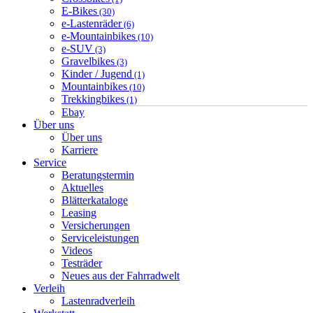
E-Bikes
(30)
e-Lastenräder
(6)
e-Mountainbikes
(10)
e-SUV
(3)
Gravelbikes
(3)
Kinder / Jugend
(1)
Mountainbikes
(10)
Trekkingbikes
(1)
Ebay
Über uns
Über uns
Karriere
Service
Beratungstermin
Aktuelles
Blätterkataloge
Leasing
Versicherungen
Serviceleistungen
Videos
Testräder
Neues aus der Fahrradwelt
Verleih
Lastenradverleih