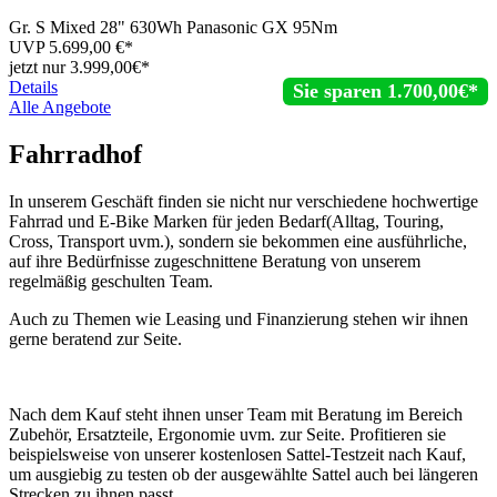
Gr. S Mixed 28" 630Wh Panasonic GX 95Nm
UVP
5.699,00
€*
jetzt nur
3.999,
00€*
Details
Sie sparen 1.700,00€*
Alle Angebote
Fahrradhof
In unserem Geschäft finden sie nicht nur verschiedene hochwertige
Fahrrad und E-Bike Marken für jeden Bedarf(Alltag, Touring,
Cross, Transport uvm.), sondern sie bekommen eine ausführliche,
auf ihre Bedürfnisse zugeschnittene Beratung von unserem
regelmäßig geschulten Team.
Auch zu Themen wie Leasing und Finanzierung stehen wir ihnen
gerne beratend zur Seite.
Nach dem Kauf steht ihnen unser Team mit Beratung im Bereich
Zubehör, Ersatzteile, Ergonomie uvm. zur Seite. Profitieren sie
beispielsweise von unserer kostenlosen Sattel-Testzeit nach Kauf,
um ausgiebig zu testen ob der ausgewählte Sattel auch bei längeren
Strecken zu ihnen passt.