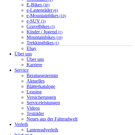
E-Bikes
(30)
e-Lastenräder
(6)
e-Mountainbikes
(10)
e-SUV
(3)
Gravelbikes
(3)
Kinder / Jugend
(1)
Mountainbikes
(10)
Trekkingbikes
(1)
Ebay
Über uns
Über uns
Karriere
Service
Beratungstermin
Aktuelles
Blätterkataloge
Leasing
Versicherungen
Serviceleistungen
Videos
Testräder
Neues aus der Fahrradwelt
Verleih
Lastenradverleih