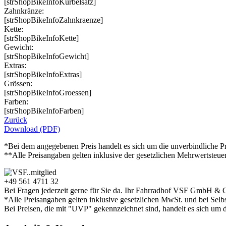
[strShopBikeInfoKurbelsatz]
Zahnkränze:
[strShopBikeInfoZahnkraenze]
Kette:
[strShopBikeInfoKette]
Gewicht:
[strShopBikeInfoGewicht]
Extras:
[strShopBikeInfoExtras]
Grössen:
[strShopBikeInfoGroessen]
Farben:
[strShopBikeInfoFarben]
Zurück
Download (PDF)
*Bei dem angegebenen Preis handelt es sich um die unverbindliche Pr
**Alle Preisangaben gelten inklusive der gesetzlichen Mehrwertsteue
+49 561 4711 32
Bei Fragen jederzeit gerne für Sie da. Ihr Fahrradhof VSF GmbH & 
*Alle Preisangaben gelten inklusive gesetzlichen MwSt. und bei Selb
Bei Preisen, die mit "UVP" gekennzeichnet sind, handelt es sich um d