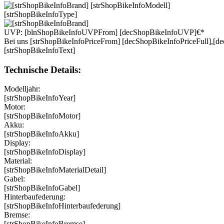
[strShopBikeInfoType]
UVP:
[blnShopBikeInfoUVPFrom]
[decShopBikeInfoUVP]
€
*
Bei uns
[strShopBikeInfoPriceFrom]
[decShopBikeInfoPriceFull]
,
[de
[strShopBikeInfoText]
Technische Details:
Modelljahr:
[strShopBikeInfoYear]
Motor:
[strShopBikeInfoMotor]
Akku:
[strShopBikeInfoAkku]
Display:
[strShopBikeInfoDisplay]
Material:
[strShopBikeInfoMaterialDetail]
Gabel:
[strShopBikeInfoGabel]
Hinterbaufederung:
[strShopBikeInfoHinterbaufederung]
Bremse:
[strShopBikeInfoBremse]