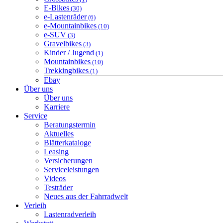
E-Bikes
(30)
e-Lastenräder
(6)
e-Mountainbikes
(10)
e-SUV
(3)
Gravelbikes
(3)
Kinder / Jugend
(1)
Mountainbikes
(10)
Trekkingbikes
(1)
Ebay
Über uns
Über uns
Karriere
Service
Beratungstermin
Aktuelles
Blätterkataloge
Leasing
Versicherungen
Serviceleistungen
Videos
Testräder
Neues aus der Fahrradwelt
Verleih
Lastenradverleih