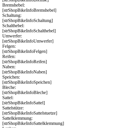
Bremshebel:
[strShopBikeInfoBremshebel]
Schaltung:
[strShopBikeInfoSchaltung]
Schalthebel:
[strShopBikeInfoSchalthebel]
Umwerfer:
[strShopBikeInfoUmwerfer]
Felgen:
[strShopBikeInfoFelgen]
Reifen:
[strShopBikeInfoReifen]
Naben:
[strShopBikeInfoNaben]
Speichen:
[strShopBikeInfoSpeichen]
Bleche:
[strShopBikeInfoBleche]
Sattel:
[strShopBikeInfoSattel]
Sattelstütze:
[strShopBikeInfoSattelstuetze]
Sattelklemmung:
[strShopBikeInfoSattelklemmung]