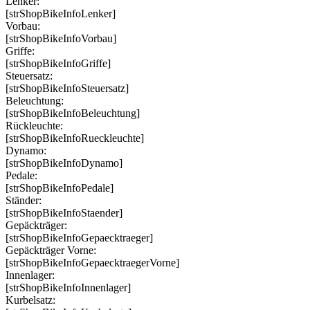
Lenker:
[strShopBikeInfoLenker]
Vorbau:
[strShopBikeInfoVorbau]
Griffe:
[strShopBikeInfoGriffe]
Steuersatz:
[strShopBikeInfoSteuersatz]
Beleuchtung:
[strShopBikeInfoBeleuchtung]
Rückleuchte:
[strShopBikeInfoRueckleuchte]
Dynamo:
[strShopBikeInfoDynamo]
Pedale:
[strShopBikeInfoPedale]
Ständer:
[strShopBikeInfoStaender]
Gepäckträger:
[strShopBikeInfoGepaecktraeger]
Gepäckträger Vorne:
[strShopBikeInfoGepaecktraegerVorne]
Innenlager:
[strShopBikeInfoInnenlager]
Kurbelsatz: