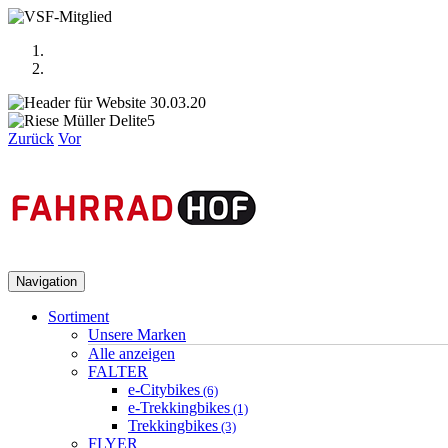
Zurück
Vor
Navigation
Sortiment
Unsere Marken
Alle anzeigen
FALTER
e-Citybikes
(6)
e-Trekkingbikes
(1)
Trekkingbikes
(3)
FLYER