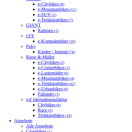
e-Citybikes
(8)
e-Mountainbikes
(11)
e-SUV
(1)
e-Trekkingbikes
(7)
GIANT
Rahmen
(1)
i:SY
e-Kompakträder
(19)
Puky
Kinder / Jugend
(74)
Riese & Müller
e-Citybikes
(2)
e-Cruiserbikes
(2)
e-Lastenräder
(6)
e-Mountainbikes
(4)
e-Trekkingbikes
(42)
e-Urbanbikes
(8)
Falträder
(3)
vsf fahrradmanufaktur
Citybikes
(6)
Race
(5)
Trekkingbikes
(19)
Angebote
Alle Angebote
Crossbikes
(1)