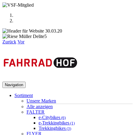
Zurück
Vor
Navigation
Sortiment
Unsere Marken
Alle anzeigen
FALTER
e-Citybikes
(6)
e-Trekkingbikes
(1)
Trekkingbikes
(3)
FLYER