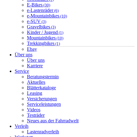
E-Bikes
(30)
e-Lastenräder
(6)
e-Mountainbikes
(10)
e-SUV
(3)
Gravelbikes
(3)
Kinder / Jugend
(1)
Mountainbikes
(10)
Trekkingbikes
(1)
Ebay
Über uns
Über uns
Karriere
Service
Beratungstermin
Aktuelles
Blätterkataloge
Leasing
Versicherungen
Serviceleistungen
Videos
Testräder
Neues aus der Fahrradwelt
Verleih
Lastenradverleih