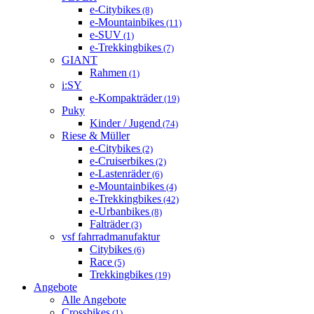
e-Citybikes
(8)
e-Mountainbikes
(11)
e-SUV
(1)
e-Trekkingbikes
(7)
GIANT
Rahmen
(1)
i:SY
e-Kompakträder
(19)
Puky
Kinder / Jugend
(74)
Riese & Müller
e-Citybikes
(2)
e-Cruiserbikes
(2)
e-Lastenräder
(6)
e-Mountainbikes
(4)
e-Trekkingbikes
(42)
e-Urbanbikes
(8)
Falträder
(3)
vsf fahrradmanufaktur
Citybikes
(6)
Race
(5)
Trekkingbikes
(19)
Angebote
Alle Angebote
Crossbikes
(1)